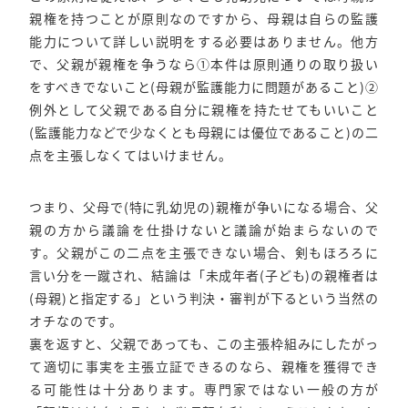
親権を持つことが原則なのですから、母親は自らの監護
能力について詳しい説明をする必要はありません。他方
で、父親が親権を争うなら①本件は原則通りの取り扱い
をすべきでないこと(母親が監護能力に問題があること)②
例外として父親である自分に親権を持たせてもいいこと
(監護能力などで少なくとも母親には優位であること)の二
点を主張しなくてはいけません。
つまり、父母で(特に乳幼児の)親権が争いになる場合、父
親の方から議論を仕掛けないと議論が始まらないので
す。父親がこの二点を主張できない場合、剣もほろろに
言い分を一蹴され、結論は「未成年者(子ども)の親権者は
(母親)と指定する」という判決・審判が下るという当然の
オチなのです。
裏を返すと、父親であっても、この主張枠組みにしたがっ
て適切に事実を主張立証できるのなら、親権を獲得でき
る可能性は十分あります。専門家ではない一般の方が