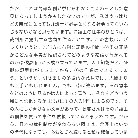
ただ、これは的確な例が挙げられなくてふわっとした意
見になってしまうかもしれないのですが、私はやっぱり
どの時代になっても弁護士が必要なくなる社会ってないん
じゃないかなと思っています。弁護士の仕事のひとつは、
裁判所に提出する書類を作ることです。この書類は、ざ
っくりいうと、①当方に有利な証拠の指摘→②その証拠
からどんな事実が推認されてどのような結論が導かれる
のか(証拠評価)から成り立っています。人工知能だと、証
拠の類型化ができますから、①の作業はできるでしょ
う。というか、引き出しの多さ的な意味では、人間より
も上手かもしれません。でも、②は違います。その物事
をどのように見るかは人によって違うし、それをどういう
風に言語化するかはまさにその人の個性によるのです。そ
の人にしか書けない文章があって、お客さんはその弁護士
の個性を買って事件を依頼していると思うの です。だか
ら、日本の裁判制度が変わらない限りは、弁護士はいつ
の時代になっても、必要とされ続けると私は確信していま